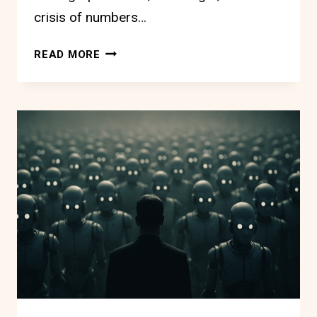
crisis of numbers…
THE
READ MORE
REAL
ANSWER
TO
DEMOGRAPHIC
COLLAPSE