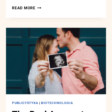
3,5
READ MORE
POZIOMÓW
SZTUCZNEJ
INTELIGENCJI
I
ORAZ
TAJEMNICA
ŚWIADOMOŚCI
PUBLICYSTYKA
|
BIOTECHNOLOGIA