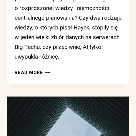
o rozproszonej wiedzy i niemożności
centralnego planowania? Czy dwa rodzaje
wiedzy, o których pisał Hayek, stopiły się
w jeden wielki zbiór danych na serwerach
Big Techu, czy przeciwnie, AI tylko
uwypukla różnicę…
JAK
READ MORE
SZTUCZNA
INTELIGENCJA
WPŁYWA
NA
ARGUMENT
HAYEKA
O
DWÓCH