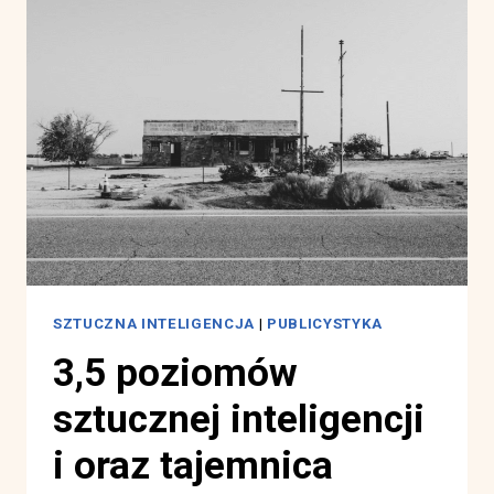
PERGAMINY
I
GLINIANE
TABLICZKI
SZTUCZNA INTELIGENCJA
|
PUBLICYSTYKA
3,5 poziomów
sztucznej inteligencji
i oraz tajemnica