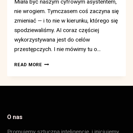
Miała być naszym cyfrowym asystentem,
nie wrogiem. Tymczasem coś zaczyna się
zmieniać — i to nie w kierunku, którego się
spodziewaliśmy. AI coraz częściej
wykorzystywana jest do celów
przestępczych. I nie mówimy tu o…
PRZESTĘPCZOŚĆ
READ MORE
AI:
JAK
SZTUCZNA
INTELIGENCJA
ZMIENIA
INTERNET
JAKI
O nas
ZNAMY.
Promujemy sztuczną inteligencję, i inicjujemy