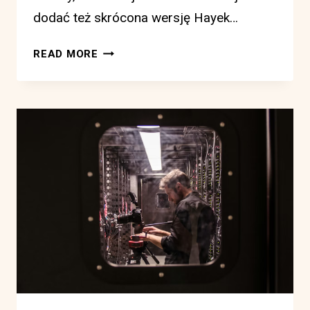
dodać też skrócona wersję Hayek…
JAK
READ MORE
SZTUCZNA
INTELIGENCJA
WPŁYWA
NA
ARGUMENT
HAYEKA
O
DWÓCH
RODZAJACH
WIEDZY?
(SKRÓCONA
WERSJA
ARTYKUŁU).