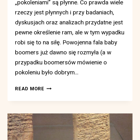
„pokoleniami” są płynne. Co prawda wiele
rzeczy jest płynnych i przy badaniach,
dyskusjach oraz analizach przydatne jest
pewne określenie ram, ale w tym wypadku
robi się to na siłę. Powojenna fala baby
boomers już dawno się rozmyła (a w
przypadku boomersów mówienie o
pokoleniu było dobrym…
GEN
READ MORE
Z
NIE
ISTNIEJE.
INNYCH
POKOLEŃ
TEŻ