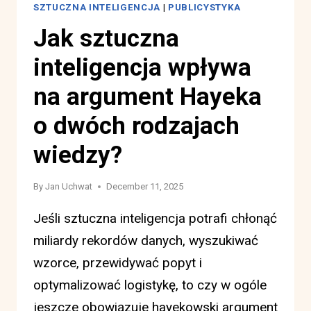
SZTUCZNA INTELIGENCJA
|
PUBLICYSTYKA
Jak sztuczna
inteligencja wpływa
na argument Hayeka
o dwóch rodzajach
wiedzy?
By
Jan Uchwat
December 11, 2025
Jeśli sztuczna inteligencja potrafi chłonąć
miliardy rekordów danych, wyszukiwać
wzorce, przewidywać popyt i
optymalizować logistykę, to czy w ogóle
jeszcze obowiązuje hayekowski argument