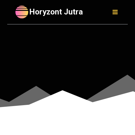
Skip
Horyzont Jutra
to
content