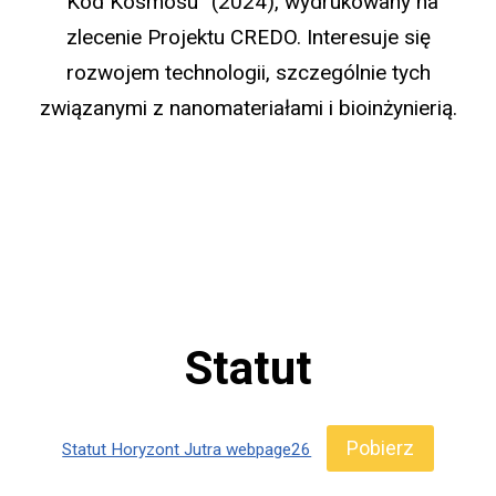
“Kod Kosmosu” (2024), wydrukowany na
zlecenie Projektu CREDO. Interesuje się
rozwojem technologii, szczególnie tych
związanymi z nanomateriałami i bioinżynierią.
Statut
Pobierz
Statut Horyzont Jutra webpage26